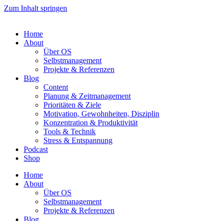
Zum Inhalt springen
Home
About
Über OS
Selbstmanagement
Projekte & Referenzen
Blog
Content
Planung & Zeitmanagement
Prioritäten & Ziele
Motivation, Gewohnheiten, Disziplin
Konzentration & Produktivität
Tools & Technik
Stress & Entspannung
Podcast
Shop
Home
About
Über OS
Selbstmanagement
Projekte & Referenzen
Blog