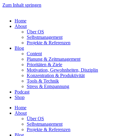
Zum Inhalt springen
Home
About
Über OS
Selbstmanagement
Projekte & Referenzen
Blog
Content
Planung & Zeitmanagement
Prioritäten & Ziele
Motivation, Gewohnheiten, Disziplin
Konzentration & Produktivität
Tools & Technik
Stress & Entspannung
Podcast
Shop
Home
About
Über OS
Selbstmanagement
Projekte & Referenzen
Blog