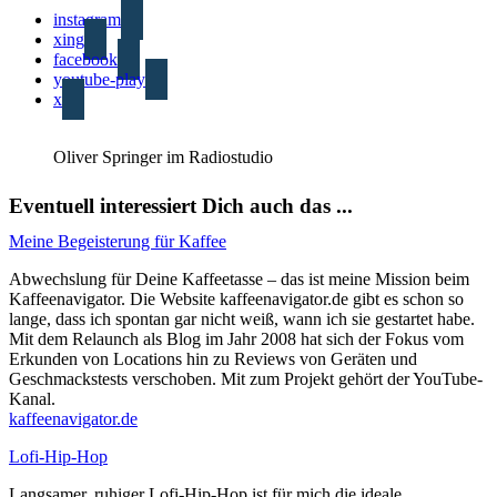
instagram
xing
facebook
youtube-play
x
Oliver Springer im Radiostudio
Eventuell interessiert Dich auch das ...
Meine Begeisterung für Kaffee
Abwechslung für Deine Kaffeetasse – das ist meine Mission beim
Kaffeenavigator. Die Website kaffeenavigator.de gibt es schon so
lange, dass ich spontan gar nicht weiß, wann ich sie gestartet habe.
Mit dem Relaunch als Blog im Jahr 2008 hat sich der Fokus vom
Erkunden von Locations hin zu Reviews von Geräten und
Geschmackstests verschoben. Mit zum Projekt gehört der YouTube-
Kanal.
kaffeenavigator.de
Lofi-Hip-Hop
Langsamer, ruhiger Lofi-Hip-Hop ist für mich die ideale