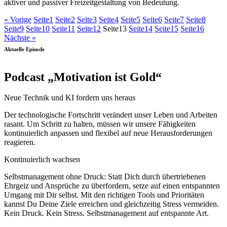
aktiver und passiver Freizeitgestaltung von Bedeutung.
« Vorige
Seite
1
Seite
2
Seite
3
Seite
4
Seite
5
Seite
6
Seite
7
Seite
8
Seite
9
Seite
10
Seite
11
Seite
12
Seite
13
Seite
14
Seite
15
Seite
16
Nächste »
Aktuelle Episode
Podcast „Motivation ist Gold“
Neue Technik und KI fordern uns heraus
Der technologische Fortschritt verändert unser Leben und Arbeiten
rasant. Um Schritt zu halten, müssen wir unsere Fähigkeiten
kontinuierlich anpassen und flexibel auf neue Herausforderungen
reagieren.
Kontinuierlich wachsen
Selbstmanagement ohne Druck: Statt Dich durch übertriebenen
Ehrgeiz und Ansprüche zu überfordern, setze auf einen entspannten
Umgang mit Dir selbst. Mit den richtigen Tools und Prioritäten
kannst Du Deine Ziele erreichen und gleichzeitig Stress vermeiden.
Kein Druck. Kein Stress. Selbstmanagement auf entspannte Art.