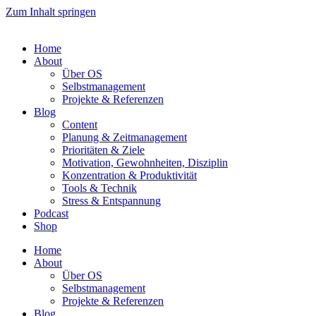
Zum Inhalt springen
Home
About
Über OS
Selbstmanagement
Projekte & Referenzen
Blog
Content
Planung & Zeitmanagement
Prioritäten & Ziele
Motivation, Gewohnheiten, Disziplin
Konzentration & Produktivität
Tools & Technik
Stress & Entspannung
Podcast
Shop
Home
About
Über OS
Selbstmanagement
Projekte & Referenzen
Blog