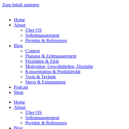
Zum Inhalt springen
Home
About
Über OS
Selbstmanagement
Projekte & Referenzen
Blog
Content
Planung & Zeitmanagement
Prioritäten & Ziele
Motivation, Gewohnheiten, Disziplin
Konzentration & Produktivität
Tools & Technik
Stress & Entspannung
Podcast
Shop
Home
About
Über OS
Selbstmanagement
Projekte & Referenzen
Blog