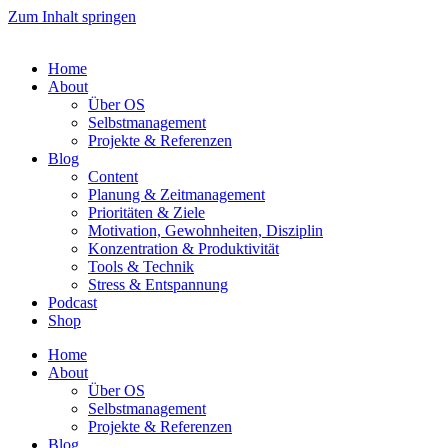
Zum Inhalt springen
Home
About
Über OS
Selbstmanagement
Projekte & Referenzen
Blog
Content
Planung & Zeitmanagement
Prioritäten & Ziele
Motivation, Gewohnheiten, Disziplin
Konzentration & Produktivität
Tools & Technik
Stress & Entspannung
Podcast
Shop
Home
About
Über OS
Selbstmanagement
Projekte & Referenzen
Blog