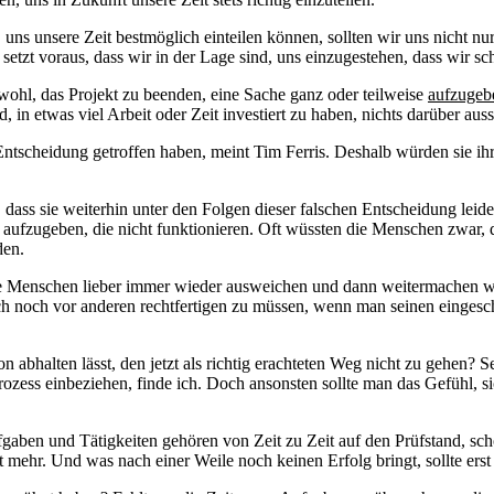
 uns unsere Zeit bestmöglich einteilen können, sollten wir uns nicht n
as setzt voraus, dass wir in der Lage sind, uns einzugestehen, dass wi
 wohl, das Projekt zu beenden, eine Sache ganz oder teilweise
aufzugeb
in etwas viel Arbeit oder Zeit investiert zu haben, nichts darüber aus
 Entscheidung getroffen haben, meint Tim Ferris. Deshalb würden sie ih
dass sie weiterhin unter den Folgen dieser falschen Entscheidung leide
ufzugeben, die nicht funktionieren. Oft wüssten die Menschen zwar, das
den.
e Menschen lieber immer wieder ausweichen und dann weitermachen wie 
h noch vor anderen rechtfertigen zu müssen, wenn man seinen eingesc
bhalten lässt, den jetzt als richtig erachteten Weg nicht zu gehen? S
zess einbeziehen, finde ich. Doch ansonsten sollte man das Gefühl, sich
gaben und Tätigkeiten gehören von Zeit zu Zeit auf den Prüfstand, scho
ht mehr. Und was nach einer Weile noch keinen Erfolg bringt, sollte erst