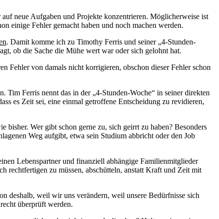
ur auf neue Aufgaben und Projekte konzentrieren. Möglicherweise ist
r schon einige Fehler gemacht haben und noch machen werden.
en
. Damit komme ich zu Timothy Ferris und seiner „4-Stunden-
sagt, ob die Sache die Mühe wert war oder sich gelohnt hat.
ren Fehler von damals nicht korrigieren, obschon dieser Fehler schon
n. Tim Ferris nennt das in der „4-Stunden-Woche“ in seiner direkten
s es Zeit sei, eine einmal getroffene Entscheidung zu revidieren,
bisher. Wer gibt schon gerne zu, sich geirrt zu haben? Besonders
hlagenen Weg aufgibt, etwa sein Studium abbricht oder den Job
einen Lebenspartner und finanziell abhängige Familienmitglieder
 rechtfertigen zu müssen, abschütteln, anstatt Kraft und Zeit mit
n deshalb, weil wir uns verändern, weil unsere Bedürfnisse sich
 recht überprüft werden.