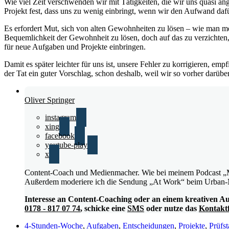
Wie viel Zeit verschwenden wir mit Tätigkeiten, die wir uns quasi a
Projekt fest, dass uns zu wenig einbringt, wenn wir den Aufwand daf
Es erfordert Mut, sich von alten Gewohnheiten zu lösen – wie man me
Bequemlichkeit der Gewohnheit zu lösen, doch auf das zu verzichten, w
für neue Aufgaben und Projekte einbringen.
Damit es später leichter für uns ist, unsere Fehler zu korrigieren, e
der Tat ein guter Vorschlag, schon deshalb, weil wir so vorher darübe
Oliver Springer
instagram
xing
facebook
youtube-play
x
Content-Coach und Medienmacher. Wie bei meinem Podcast „Moti
Außerdem moderiere ich die Sendung „At Work“ beim Urban-
Interesse an Content-Coaching oder an einem kreativen A
0178 - 817 07 74
, schicke eine
SMS
oder nutze das
Kontakt
4-Stunden-Woche
,
Aufgaben
,
Entscheidungen
,
Projekte
,
Prüfs