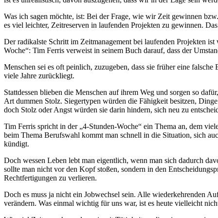
Was ich sagen möchte, ist: Bei der Frage, wie wir Zeit gewinnen bzw.
es viel leichter, Zeitreserven in laufenden Projekten zu gewinnen. D
Der radikalste Schritt im Zeitmanagement bei laufenden Projekten ist
Woche“: Tim Ferris verweist in seinem Buch darauf, dass der Umstand, 
Menschen sei es oft peinlich, zuzugeben, dass sie früher eine falsche
viele Jahre zurückliegt.
Stattdessen blieben die Menschen auf ihrem Weg und sorgen so dafür, 
Art dummen Stolz. Siegertypen würden die Fähigkeit besitzen, Dinge a
doch Stolz oder Angst würden sie darin hindern, sich neu zu entschei
Tim Ferris spricht in der „4-Stunden-Woche“ ein Thema an, dem viel
beim Thema Berufswahl kommt man schnell in die Situation, sich auc
kündigt.
Doch wessen Leben lebt man eigentlich, wenn man sich dadurch davon a
sollte man nicht vor den Kopf stoßen, sondern in den Entscheidungspro
Rechtfertigungen zu verlieren.
Doch es muss ja nicht ein Jobwechsel sein. Alle wiederkehrenden Auf
verändern. Was einmal wichtig für uns war, ist es heute vielleicht nic