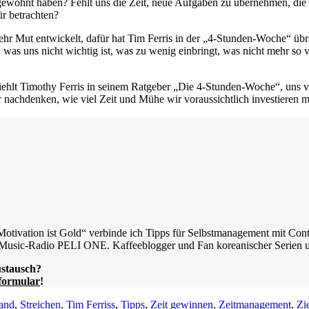
ngewöhnt haben? Fehlt uns die Zeit, neue Aufgaben zu übernehmen, die 
ür betrachten?
hr Mut entwickelt, dafür hat Tim Ferris in der „4-Stunden-Woche“ übr
as uns nicht wichtig ist, was zu wenig einbringt, was nicht mehr so vi
mpfiehlt Timothy Ferris in seinem Ratgeber „Die 4-Stunden-Woche“, uns v
r nachdenken, wie viel Zeit und Mühe wir voraussichtlich investieren m
vation ist Gold“ verbinde ich Tipps für Selbstmanagement mit Content
Music-Radio PELI ONE. Kaffeeblogger und Fan koreanischer Serien 
ustausch?
formular
!
tand
,
Streichen
,
Tim Ferriss
,
Tipps
,
Zeit gewinnen
,
Zeitmanagement
,
Zi