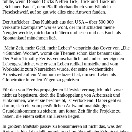
fühlte, wenn Donald Ducks Neffen Tick, Trick und Track im
„Schlauen Buch“, dem Pfadfinderhandbuch vom Fähnlein
Fieselschweif, auf so gut wie alles eine Antwort fanden.
Der Aufkleber „Das Kultbuch aus den USA – über 500.000
verkaufte Exemplare“ war es wohl, der im Buchladen meine
Neugier weckte, mich darin blättern und lesen und das Buch als
Spontankauf mitnehmen ließ.
„Mehr Zeit, mehr Geld, mehr Leben“ verspricht das Cover von „Die
4-Stunden-Woche“, womit die Themen schon klar benannt sind.
Der Autor Timothy Ferriss veranschaulicht anhand seiner eigenen
Lebengeschichte, wie er sein Leben radikal umstellte und vom
Workaholic zum Neureichen wurde, der seine wöchentliche
Arbeitszeit auf ein Minimum reduziert hat, um sein Leben als
Globetrotter in vollen Zügen zu genießen.
Für den von Ferriss propagierten Lifestyle vermag ich mich zwar
nicht zu begeistern, doch die Entkoppelung von Arbeitszeit und
Einkommen, wie er sie beschreibt, ist verlockend. Dabei geht es
darum, sich ein vom persönlichen Aufwand unabhängiges
Grundeinkommen zu sichern, um fortan Zeit für die Projekte zu
haben, die einem selbst am Herzen liegen.
In großem Maßstab passiv zu konsumieren ist nicht das, was der
Autor als Ideal darstellt, womit er schon über etliche Erfolgsratgeber