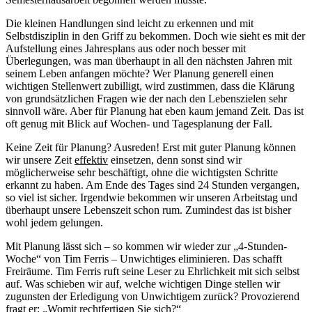
Die kleinen Handlungen sind leicht zu erkennen und mit
Selbstdisziplin in den Griff zu bekommen. Doch wie sieht es mit der
Aufstellung eines Jahresplans aus oder noch besser mit
Überlegungen, was man überhaupt in all den nächsten Jahren mit
seinem Leben anfangen möchte? Wer Planung generell einen
wichtigen Stellenwert zubilligt, wird zustimmen, dass die Klärung
von grundsätzlichen Fragen wie der nach den Lebenszielen sehr
sinnvoll wäre. Aber für Planung hat eben kaum jemand Zeit. Das ist
oft genug mit Blick auf Wochen- und Tagesplanung der Fall.
Keine Zeit für Planung? Ausreden! Erst mit guter Planung können
wir unsere Zeit
effektiv
einsetzen, denn sonst sind wir
möglicherweise sehr beschäftigt, ohne die wichtigsten Schritte
erkannt zu haben. Am Ende des Tages sind 24 Stunden vergangen,
so viel ist sicher. Irgendwie bekommen wir unseren Arbeitstag und
überhaupt unsere Lebenszeit schon rum. Zumindest das ist bisher
wohl jedem gelungen.
Mit Planung lässt sich – so kommen wir wieder zur „4-Stunden-
Woche“ von Tim Ferris – Unwichtiges eliminieren. Das schafft
Freiräume. Tim Ferris ruft seine Leser zu Ehrlichkeit mit sich selbst
auf. Was schieben wir auf, welche wichtigen Dinge stellen wir
zugunsten der Erledigung von Unwichtigem zurück? Provozierend
fragt er: „Womit rechtfertigen Sie sich?“