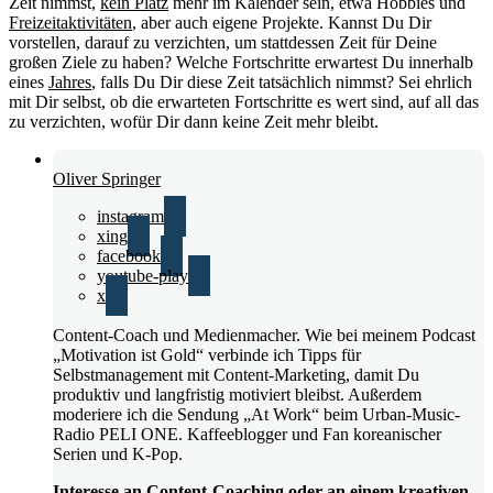
Zeit nimmst,
kein Platz
mehr im Kalender sein, etwa Hobbies und
Freizeitaktivitäten
, aber auch eigene Projekte. Kannst Du Dir
vorstellen, darauf zu verzichten, um stattdessen Zeit für Deine
großen Ziele zu haben? Welche Fortschritte erwartest Du innerhalb
eines
Jahres
, falls Du Dir diese Zeit tatsächlich nimmst? Sei ehrlich
mit Dir selbst, ob die erwarteten Fortschritte es wert sind, auf all das
zu verzichten, wofür Dir dann keine Zeit mehr bleibt.
Oliver Springer
instagram
xing
facebook
youtube-play
x
Content-Coach und Medienmacher. Wie bei meinem Podcast
„Motivation ist Gold“ verbinde ich Tipps für
Selbstmanagement mit Content-Marketing, damit Du
produktiv und langfristig motiviert bleibst. Außerdem
moderiere ich die Sendung „At Work“ beim Urban-Music-
Radio PELI ONE. Kaffeeblogger und Fan koreanischer
Serien und K-Pop.
Interesse an Content-Coaching oder an einem kreativen