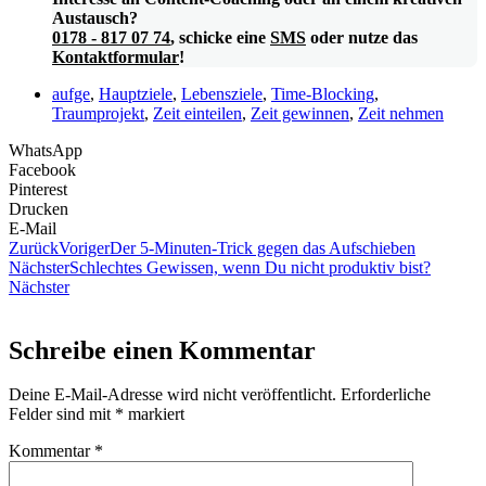
Austausch?
0178 - 817 07 74
, schicke eine
SMS
oder nutze das
Kontaktformular
!
aufge
,
Hauptziele
,
Lebensziele
,
Time-Blocking
,
Traumprojekt
,
Zeit einteilen
,
Zeit gewinnen
,
Zeit nehmen
WhatsApp
Facebook
Pinterest
Drucken
E-Mail
Zurück
Voriger
Der 5-Minuten-Trick gegen das Aufschieben
Nächster
Schlechtes Gewissen, wenn Du nicht produktiv bist?
Nächster
Schreibe einen Kommentar
Deine E-Mail-Adresse wird nicht veröffentlicht.
Erforderliche
Felder sind mit
*
markiert
Kommentar
*