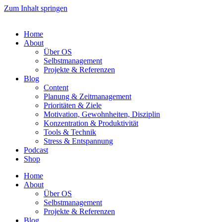
Zum Inhalt springen
Home
About
Über OS
Selbstmanagement
Projekte & Referenzen
Blog
Content
Planung & Zeitmanagement
Prioritäten & Ziele
Motivation, Gewohnheiten, Disziplin
Konzentration & Produktivität
Tools & Technik
Stress & Entspannung
Podcast
Shop
Home
About
Über OS
Selbstmanagement
Projekte & Referenzen
Blog