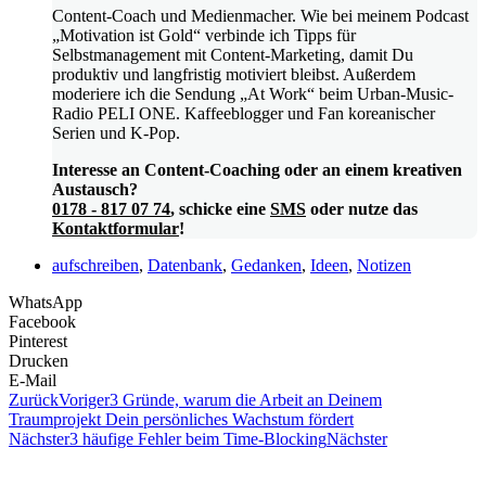
Content-Coach und Medienmacher. Wie bei meinem Podcast
„Motivation ist Gold“ verbinde ich Tipps für
Selbstmanagement mit Content-Marketing, damit Du
produktiv und langfristig motiviert bleibst. Außerdem
moderiere ich die Sendung „At Work“ beim Urban-Music-
Radio PELI ONE. Kaffeeblogger und Fan koreanischer
Serien und K-Pop.
Interesse an Content-Coaching oder an einem kreativen
Austausch?
0178 - 817 07 74
, schicke eine
SMS
oder nutze das
Kontaktformular
!
aufschreiben
,
Datenbank
,
Gedanken
,
Ideen
,
Notizen
WhatsApp
Facebook
Pinterest
Drucken
E-Mail
Zurück
Voriger
3 Gründe, warum die Arbeit an Deinem
Traumprojekt Dein persönliches Wachstum fördert
Nächster
3 häufige Fehler beim Time-Blocking
Nächster