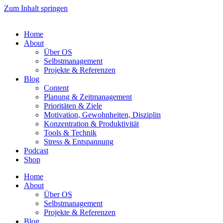
Zum Inhalt springen
Home
About
Über OS
Selbstmanagement
Projekte & Referenzen
Blog
Content
Planung & Zeitmanagement
Prioritäten & Ziele
Motivation, Gewohnheiten, Disziplin
Konzentration & Produktivität
Tools & Technik
Stress & Entspannung
Podcast
Shop
Home
About
Über OS
Selbstmanagement
Projekte & Referenzen
Blog