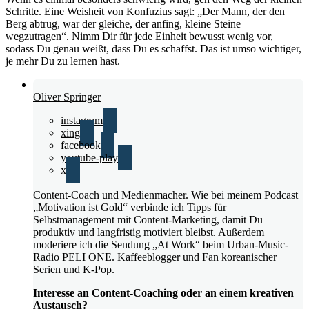
Schritte. Eine Weisheit von Konfuzius sagt: „Der Mann, der den
Berg abtrug, war der gleiche, der anfing, kleine Steine
wegzutragen“. Nimm Dir für jede Einheit bewusst wenig vor,
sodass Du genau weißt, dass Du es schaffst. Das ist umso wichtiger,
je mehr Du zu lernen hast.
Oliver Springer
instagram
xing
facebook
youtube-play
x
Content-Coach und Medienmacher. Wie bei meinem Podcast
„Motivation ist Gold“ verbinde ich Tipps für
Selbstmanagement mit Content-Marketing, damit Du
produktiv und langfristig motiviert bleibst. Außerdem
moderiere ich die Sendung „At Work“ beim Urban-Music-
Radio PELI ONE. Kaffeeblogger und Fan koreanischer
Serien und K-Pop.
Interesse an Content-Coaching oder an einem kreativen
Austausch?