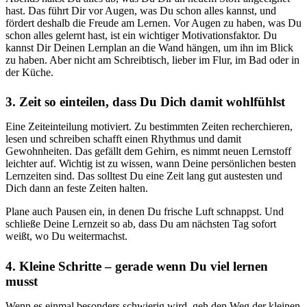
hast. Das führt Dir vor Augen, was Du schon alles kannst, und
fördert deshalb die Freude am Lernen. Vor Augen zu haben, was Du
schon alles gelernt hast, ist ein wichtiger Motivationsfaktor. Du
kannst Dir Deinen Lernplan an die Wand hängen, um ihn im Blick
zu haben. Aber nicht am Schreibtisch, lieber im Flur, im Bad oder in
der Küche.
3. Zeit so einteilen, dass Du Dich damit wohlfühlst
Eine Zeiteinteilung motiviert. Zu bestimmten Zeiten recherchieren,
lesen und schreiben schafft einen Rhythmus und damit
Gewohnheiten. Das gefällt dem Gehirn, es nimmt neuen Lernstoff
leichter auf. Wichtig ist zu wissen, wann Deine persönlichen besten
Lernzeiten sind. Das solltest Du eine Zeit lang gut austesten und
Dich dann an feste Zeiten halten.
Plane auch Pausen ein, in denen Du frische Luft schnappst. Und
schließe Deine Lernzeit so ab, dass Du am nächsten Tag sofort
weißt, wo Du weitermachst.
4. Kleine Schritte – gerade wenn Du viel lernen
musst
Wenn es einmal besonders schwierig wird, geh den Weg der kleinen