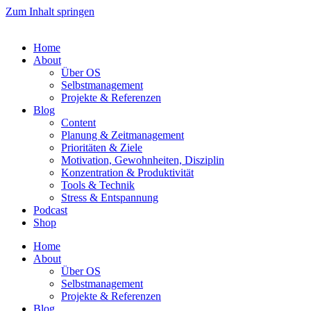
Zum Inhalt springen
Home
About
Über OS
Selbstmanagement
Projekte & Referenzen
Blog
Content
Planung & Zeitmanagement
Prioritäten & Ziele
Motivation, Gewohnheiten, Disziplin
Konzentration & Produktivität
Tools & Technik
Stress & Entspannung
Podcast
Shop
Home
About
Über OS
Selbstmanagement
Projekte & Referenzen
Blog