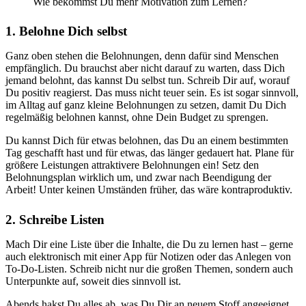
Wie bekommst Du mehr Motivation zum Lernen?
1. Belohne Dich selbst
Ganz oben stehen die Belohnungen, denn dafür sind Menschen
empfänglich. Du brauchst aber nicht darauf zu warten, dass Dich
jemand belohnt, das kannst Du selbst tun. Schreib Dir auf, worauf
Du positiv reagierst. Das muss nicht teuer sein. Es ist sogar sinnvoll,
im Alltag auf ganz kleine Belohnungen zu setzen, damit Du Dich
regelmäßig belohnen kannst, ohne Dein Budget zu sprengen.
Du kannst Dich für etwas belohnen, das Du an einem bestimmten
Tag geschafft hast und für etwas, das länger gedauert hat. Plane für
größere Leistungen attraktivere Belohnungen ein! Setz den
Belohnungsplan wirklich um, und zwar nach Beendigung der
Arbeit! Unter keinen Umständen früher, das wäre kontraproduktiv.
2. Schreibe Listen
Mach Dir eine Liste über die Inhalte, die Du zu lernen hast – gerne
auch elektronisch mit einer App für Notizen oder das Anlegen von
To-Do-Listen. Schreib nicht nur die großen Themen, sondern auch
Unterpunkte auf, soweit dies sinnvoll ist.
Abends hakst Du alles ab, was Du Dir an neuem Stoff angeeignet