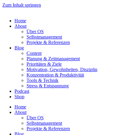
Zum Inhalt springen
Home
About
Über OS
Selbstmanagement
Projekte & Referenzen
Blog
Content
Planung & Zeitmanagement
Prioritäten & Ziele
Motivation, Gewohnheiten, Disziplin
Konzentration & Produktivität
Tools & Technik
Stress & Entspannung
Podcast
Shop
Home
About
Über OS
Selbstmanagement
Projekte & Referenzen
Blog