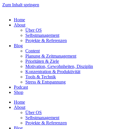
Zum Inhalt springen
Home
About
Über OS
Selbstmanagement
Projekte & Referenzen
Blog
Content
Planung & Zeitmanagement
Prioritäten & Ziele
Motivation, Gewohnheiten, Disziplin
Konzentration & Produktivität
Tools & Technik
Stress & Entspannung
Podcast
Shop
Home
About
Über OS
Selbstmanagement
Projekte & Referenzen
Blog