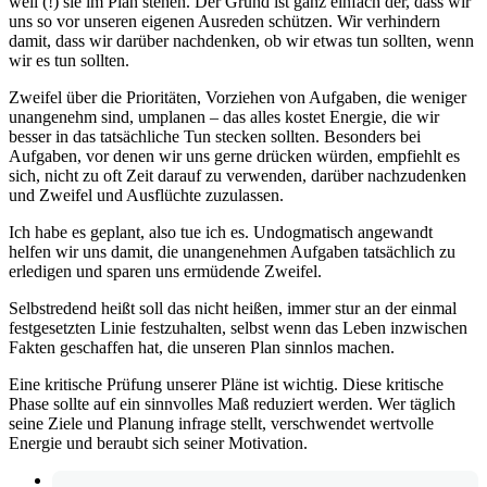
weil (!) sie im Plan stehen. Der Grund ist ganz einfach der, dass wir
uns so vor unseren eigenen Ausreden schützen. Wir verhindern
damit, dass wir darüber nachdenken, ob wir etwas tun sollten, wenn
wir es tun sollten.
Zweifel über die Prioritäten, Vorziehen von Aufgaben, die weniger
unangenehm sind, umplanen – das alles kostet Energie, die wir
besser in das tatsächliche Tun stecken sollten. Besonders bei
Aufgaben, vor denen wir uns gerne drücken würden, empfiehlt es
sich, nicht zu oft Zeit darauf zu verwenden, darüber nachzudenken
und Zweifel und Ausflüchte zuzulassen.
Ich habe es geplant, also tue ich es. Undogmatisch angewandt
helfen wir uns damit, die unangenehmen Aufgaben tatsächlich zu
erledigen und sparen uns ermüdende Zweifel.
Selbstredend heißt soll das nicht heißen, immer stur an der einmal
festgesetzten Linie festzuhalten, selbst wenn das Leben inzwischen
Fakten geschaffen hat, die unseren Plan sinnlos machen.
Eine kritische Prüfung unserer Pläne ist wichtig. Diese kritische
Phase sollte auf ein sinnvolles Maß reduziert werden. Wer täglich
seine Ziele und Planung infrage stellt, verschwendet wertvolle
Energie und beraubt sich seiner Motivation.