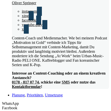
Oliver Springer
instagram
xing
facebook
youtube-play
x
Content-Coach und Medienmacher. Wie bei meinem Podcast
„Motivation ist Gold“ verbinde ich Tipps für
Selbstmanagement mit Content-Marketing, damit Du
produktiv und langfristig motiviert bleibst. Außerdem
moderiere ich die Sendung „At Work“ beim Urban-Music-
Radio PELI ONE. Kaffeeblogger und Fan koreanischer
Serien und K-Pop.
Interesse an Content-Coaching oder an einem kreativen
Austausch?
0178 - 817 07 74
, schicke eine
SMS
oder nutze das
Kontaktformular
!
Planung
,
Prioritäten
,
Umsetzung
WhatsApp
Facebook