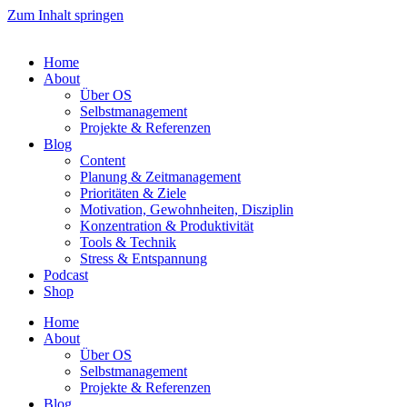
Zum Inhalt springen
Home
About
Über OS
Selbstmanagement
Projekte & Referenzen
Blog
Content
Planung & Zeitmanagement
Prioritäten & Ziele
Motivation, Gewohnheiten, Disziplin
Konzentration & Produktivität
Tools & Technik
Stress & Entspannung
Podcast
Shop
Home
About
Über OS
Selbstmanagement
Projekte & Referenzen
Blog