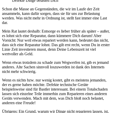
Defekte Dinge belasten Dich
Schon die Masse an Gegenständen, die wir im Laufe der Zeit
ansammeln, kann dafür sorgen, dass sie für uns zur Belastung
werden. Was nicht mehr in Ordnung ist, stellt fast immer eine Last
dar.
Mein Rat lautet deshalb: Entsorge es lieber früher als später – außer,
es lohnt sich eine Reparatur, dann kümmere Dich darum! Aber
Vorsicht: Nur weil etwas repariert werden kann, bedeutet das nicht,
dass sich eine Reparatur lohnt. Das gilt erst recht, wenn Du in erster
Linie Zeit investieren musst, denn Deine Lebenszeit ist viel
wertvoller als Geld.
Wenn etwas trotzdem zu schade zum Wegwerfen ist, gib es jemand
anderes. Alte Sachen sinnvoll loszuwerden ist dank des Internets
nicht mehr schwierig.
Wenn es nichts bzw. nur wenig kostet, gibt es meistens jemanden,
der es gerne haben möchte. Defekte technische Geräte
beispielsweise sind für Bastler interessant. Bei einem Totalschaden
lassen sich einzelne Teile immerhin zum Reparieren eines anderen
Geräts verwenden. Mach mit dem, was Dich bloß noch belastet,
anderen eine Freude!
Übrigens: Ein Grund, warum wir Dinge nicht reparieren lassen, ist,