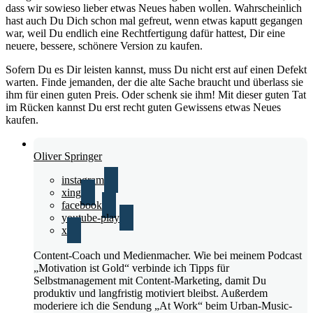
dass wir sowieso lieber etwas Neues haben wollen. Wahrscheinlich
hast auch Du Dich schon mal gefreut, wenn etwas kaputt gegangen
war, weil Du endlich eine Rechtfertigung dafür hattest, Dir eine
neuere, bessere, schönere Version zu kaufen.
Sofern Du es Dir leisten kannst, muss Du nicht erst auf einen Defekt
warten. Finde jemanden, der die alte Sache braucht und überlass sie
ihm für einen guten Preis. Oder schenk sie ihm! Mit dieser guten Tat
im Rücken kannst Du erst recht guten Gewissens etwas Neues
kaufen.
Oliver Springer
instagram
xing
facebook
youtube-play
x
Content-Coach und Medienmacher. Wie bei meinem Podcast
„Motivation ist Gold“ verbinde ich Tipps für
Selbstmanagement mit Content-Marketing, damit Du
produktiv und langfristig motiviert bleibst. Außerdem
moderiere ich die Sendung „At Work“ beim Urban-Music-