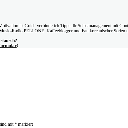
vation ist Gold“ verbinde ich Tipps für Selbstmanagement mit Content
Music-Radio PELI ONE. Kaffeeblogger und Fan koreanischer Serien 
ustausch?
formular
!
sind mit
*
markiert