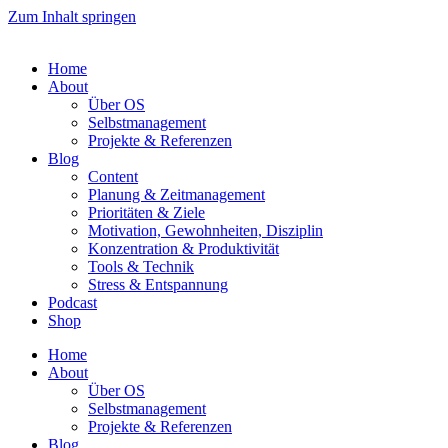
Zum Inhalt springen
Home
About
Über OS
Selbstmanagement
Projekte & Referenzen
Blog
Content
Planung & Zeitmanagement
Prioritäten & Ziele
Motivation, Gewohnheiten, Disziplin
Konzentration & Produktivität
Tools & Technik
Stress & Entspannung
Podcast
Shop
Home
About
Über OS
Selbstmanagement
Projekte & Referenzen
Blog