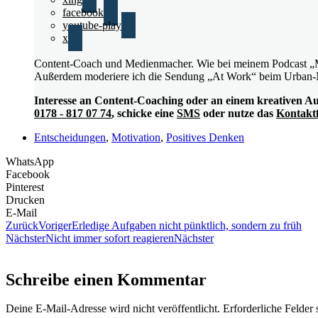
facebook
youtube-play
x
Content-Coach und Medienmacher. Wie bei meinem Podcast „Moti
Außerdem moderiere ich die Sendung „At Work“ beim Urban-
Interesse an Content-Coaching oder an einem kreativen A
0178 - 817 07 74
, schicke eine
SMS
oder nutze das
Kontakt
Entscheidungen
,
Motivation
,
Positives Denken
WhatsApp
Facebook
Pinterest
Drucken
E-Mail
Zurück
Voriger
Erledige Aufgaben nicht pünktlich, sondern zu früh
Nächster
Nicht immer sofort reagieren
Nächster
Schreibe einen Kommentar
Deine E-Mail-Adresse wird nicht veröffentlicht.
Erforderliche Felder 