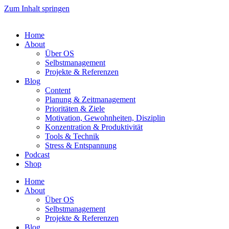
Zum Inhalt springen
Home
About
Über OS
Selbstmanagement
Projekte & Referenzen
Blog
Content
Planung & Zeitmanagement
Prioritäten & Ziele
Motivation, Gewohnheiten, Disziplin
Konzentration & Produktivität
Tools & Technik
Stress & Entspannung
Podcast
Shop
Home
About
Über OS
Selbstmanagement
Projekte & Referenzen
Blog