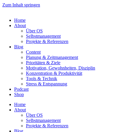
Zum Inhalt springen
Home
About
Über OS
Selbstmanagement
Projekte & Referenzen
Blog
Content
Planung & Zeitmanagement
Prioritäten & Ziele
Motivation, Gewohnheiten, Disziplin
Konzentration & Produktivität
Tools & Technik
Stress & Entspannung
Podcast
Shop
Home
About
Über OS
Selbstmanagement
Projekte & Referenzen
Blog