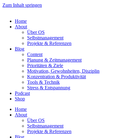
Zum Inhalt springen
Home
About
Über OS
Selbstmanagement
Projekte & Referenzen
Blog
Content
Planung & Zeitmanagement
Prioritäten & Ziele
Motivation, Gewohnheiten, Disziplin
Konzentration & Produktivität
Tools & Technik
Stress & Entspannung
Podcast
Shop
Home
About
Über OS
Selbstmanagement
Projekte & Referenzen
Blog