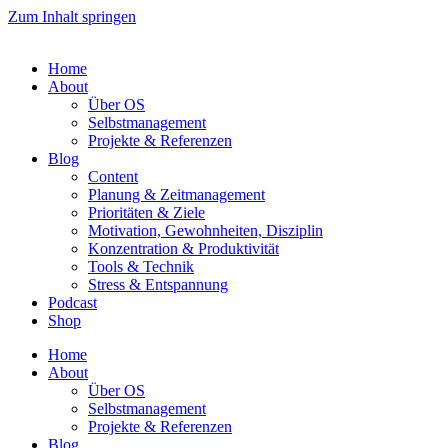
Zum Inhalt springen
Home
About
Über OS
Selbstmanagement
Projekte & Referenzen
Blog
Content
Planung & Zeitmanagement
Prioritäten & Ziele
Motivation, Gewohnheiten, Disziplin
Konzentration & Produktivität
Tools & Technik
Stress & Entspannung
Podcast
Shop
Home
About
Über OS
Selbstmanagement
Projekte & Referenzen
Blog