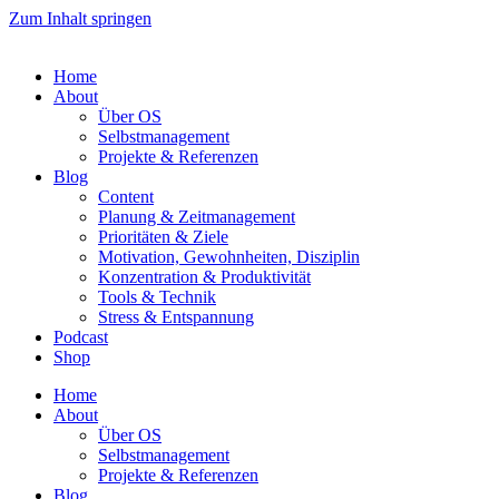
Zum Inhalt springen
Home
About
Über OS
Selbstmanagement
Projekte & Referenzen
Blog
Content
Planung & Zeitmanagement
Prioritäten & Ziele
Motivation, Gewohnheiten, Disziplin
Konzentration & Produktivität
Tools & Technik
Stress & Entspannung
Podcast
Shop
Home
About
Über OS
Selbstmanagement
Projekte & Referenzen
Blog