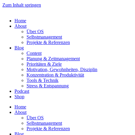
Zum Inhalt springen
Home
About
Über OS
Selbstmanagement
Projekte & Referenzen
Blog
Content
Planung & Zeitmanagement
Prioritäten & Ziele
Motivation, Gewohnheiten, Disziplin
Konzentration & Produktivität
Tools & Technik
Stress & Entspannung
Podcast
Shop
Home
About
Über OS
Selbstmanagement
Projekte & Referenzen
Blog