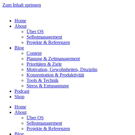
Zum Inhalt springen
Home
About
Über OS
Selbstmanagement
Projekte & Referenzen
Blog
Content
Planung & Zeitmanagement
Prioritäten & Ziele
Motivation, Gewohnheiten, Disziplin
Konzentration & Produktivität
Tools & Technik
Stress & Entspannung
Podcast
Shop
Home
About
Über OS
Selbstmanagement
Projekte & Referenzen
Blog