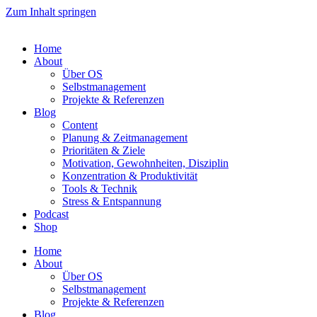
Zum Inhalt springen
Home
About
Über OS
Selbstmanagement
Projekte & Referenzen
Blog
Content
Planung & Zeitmanagement
Prioritäten & Ziele
Motivation, Gewohnheiten, Disziplin
Konzentration & Produktivität
Tools & Technik
Stress & Entspannung
Podcast
Shop
Home
About
Über OS
Selbstmanagement
Projekte & Referenzen
Blog